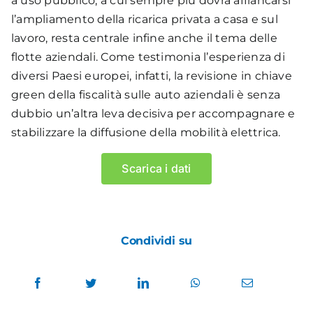
a uso pubblico, a cui sempre più dovrà affiancarsi
l’ampliamento della ricarica privata a casa e sul
Stazioni di ricarica
lavoro, resta centrale infine anche il tema delle
29.994
flotte aziendali. Come testimonia l’esperienza di
diversi Paesi europei, infatti, la revisione in chiave
Totale pool di ricarica
green della fiscalità sulle auto aziendali è senza
dubbio un’altra leva decisiva per accompagnare e
19.876
stabilizzare la diffusione della mobilità elettrica.
Punti di ricarica
Scarica i dati
5.501 – 10.900
1.501 – 5500
0 – 1.500
Condividi su
Slow AC
Fast AC
Fast DC
Ultra Fast DC