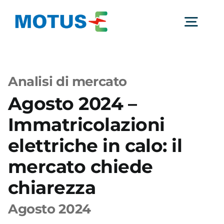
Salta
al
Togg
contenuto
Navig
Chi Siamo
Analisi di mercato
Agosto 2024 –
Studi e ricerche
Immatricolazioni
Analisi di mercato
elettriche in calo: il
mercato chiede
Utilità
chiarezza
Agosto 2024
Comunicati Stampa