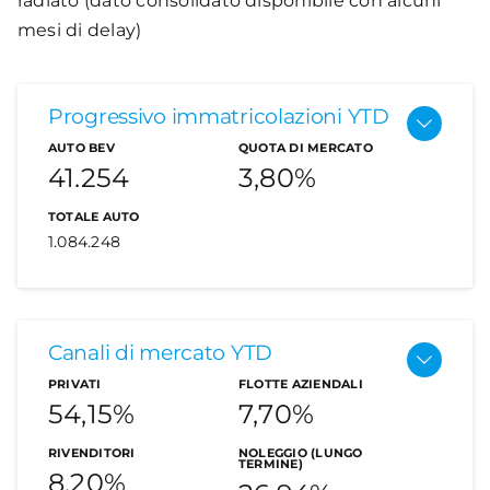
radiato (dato consolidato disponibile con alcuni
mesi di delay)
Progressivo immatricolazioni YTD
AUTO BEV
QUOTA DI MERCATO
41.254
3,80%
TOTALE AUTO
1.084.248
Le auto elettriche
Canali di mercato YTD
PRIVATI
FLOTTE AZIENDALI
Nel mese di agosto le immatricolazioni delle
54,15%
7,70%
auto elettriche sono pari a 2.410 unità contro le
4.057 dello stesso mese del 2023, con una
RIVENDITORI
NOLEGGIO (LUNGO
TERMINE)
8,20%
differenza di -1.647 unità (-40,6%). Inferiore