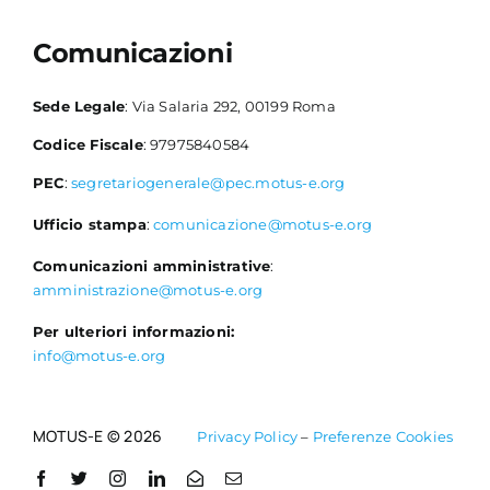
Comunicazioni
Sede Legale
: Via Salaria 292, 00199 Roma
Codice Fiscale
: 97975840584
PEC
:
segretariogenerale@pec.motus-e.org
Ufficio stampa
:
comunicazione@motus-e.org
Comunicazioni amministrative
:
amministrazione@motus-e.org
Per ulteriori informazioni:
info@motus-e.org
PUNTI DI RICARICA
MOTUS-E © 2026
Privacy Policy
–
Preferenze Cookies
Un’interfaccia fissa o mobile, collegata o meno alla rete, per il
trasferimento di energia elettrica a un veicolo elettrico che,
sebbene possa disporre di uno o più connettori per