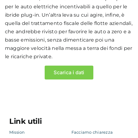
si è attestato al di sopra dei 2.000 punti
per le auto elettriche incentivabili a quello per le
installati per trimestre (l’ultima volta un
ibride plug-in. Un’altra leva su cui agire, infine, è
incremento del genere era avvenuto a giugno
quella del trattamento fiscale delle flotte aziendali,
2021).
che andrebbe rivisto per favorire le auto a zero e a
Se confrontiamo i dati con settembre 2021 la
basse emissioni, senza dimenticare poi una
crescita è di +7.982 punti di ricarica (+32%),
maggiore velocità nella messa a terra dei fondi per
mentre rispetto alla prima rilevazione MOTUS-E
le ricariche private.
di settembre 2019 (10.647 punti in 5.246
infrastrutture), si registra una crescita del
Scarica i dati
+208%, quindi in 3 anni i punti di ricarica sono
triplicati.
Un aspetto interessante di quest’ultima
rilevazione è l’incremento particolarmente
rilevante dei punti ad alta potenza: quasi la
metà (45%) degli oltre 2.000 punti di ricarica
Link utili
installati in questo trimestre sono, infatti, punti
Mission
Facciamo chiarezza
di ricarica in DC.