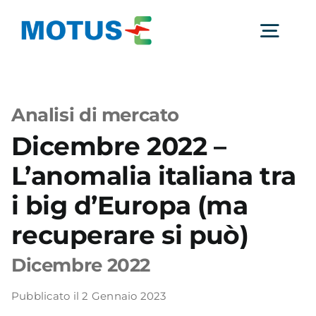
Salta
al
Togg
contenuto
Navig
Chi Siamo
Analisi di mercato
Dicembre 2022 –
Studi e ricerche
L’anomalia italiana tra
Analisi di mercato
i big d’Europa (ma
recuperare si può)
Utilità
Dicembre 2022
Pubblicato il 2 Gennaio 2023
Comunicati Stampa