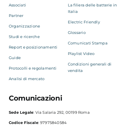
Associati
La filiera delle batterie in
Italia
Le infrastrutture attive
Partner
Electric Friendly
Organizzazione
Purtroppo, circa il 12% delle infrastrutture
Glossario
Studi e ricerche
installate risulta attualmente non utilizzabile
Comunicati Stampa
Report e posizionamenti
dagli utenti finali, o perché non è stato finora
Playlist Video
possibile finalizzare il collegamento alla rete
Guide
elettrica da parte del distributore di energia o
Condizioni generali di
Protocolli e regolamenti
vendita
per altre motivazioni autorizzative. Questo dato
Analisi di mercato
è leggermente più alto rispetto a quanto
rilevato a giugno 2022 (11,5%), ma l’incremento
può essere imputabile anche al forte aumento
Comunicazioni
dei punti di ricarica in alta potenza, che
richiedono tempi di attivazione e connessione
Sede Legale
: Via Salaria 292, 00199 Roma
più lunghi; a conferma di ciò il 20% delle
Codice Fiscale
: 97975840584
infrastrutture di ricarica in DC è attualmente