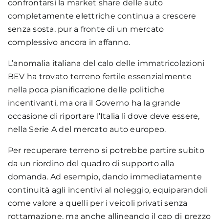
confrontarsi la market share delle auto
immatricolate, dietro all’Italia in termini
fattori che abbiamo analizzato più volte, si
mentre il restante 25% su suolo privato a uso
completamente elettriche continua a crescere
assoluti ma con una crescita sul 2021 del
può dedurre infatti che la distribuzione del
pubblico (e.g. supermercati o centri
senza sosta, pur a fronte di un mercato
+18,4% a fronte del passo indietro tricolore.
calo si è concentrata in un periodo ristretto
commerciali). Cresce, rispetto alle rilevazioni
complessivo ancora in affanno.
per effetto delle regole di utilizzo degli
precedenti, la quota di punti ad accesso
L’anomalia italiana del calo delle immatricolazioni
incentivi valide nel 2021, che avevano
pubblico collocati su suolo privato (che nelle
BEV ha trovato terreno fertile essenzialmente
contribuito a concentrare a fine anno le auto-
precedenti rilevazioni si attestava intorno al
nella poca pianificazione delle politiche
immatricolazioni. Il tutto insieme ai target
23%).
incentivanti, ma ora il Governo ha la grande
sulle emissioni che dovevano essere
Rispetto alla precedente elaborazione di
occasione di riportare l’Italia lì dove deve essere,
raggiunti dalle Case auto. Senza questo
giugno 2022, che riportava 30.704 punti in
nella Serie A del mercato auto europeo.
combinato disposto, avremmo
15.674 infrastrutture e 12.410 location si osserva
verosimilmente assistito a una flessione più
un aumento di +2.072 punti di ricarica, +1.026
Per recuperare terreno si potrebbe partire subito
uniforme delle immatricolazioni full electric,
Infrastrutture e +815 nuove location. Questo
da un riordino del quadro di supporto alla
maggiormente in linea con l’andamento del
dato, seppur inferiore rispetto all’incremento
domanda. Ad esempio, dando immediatamente
mercato complessivo.
registrato lo scorso trimestre, conferma un
continuità agli incentivi al noleggio, equiparandoli
buon trend di crescita per la ricarica pubblica in
come valore a quelli per i veicoli privati senza
Italia che nelle ultime due rilevazioni trimestrali
rottamazione, ma anche allineando il cap di prezzo