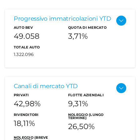
Progressivo immatricolazioni YTD
AUTO BEV
QUOTA DI MERCATO
49.058
3,71%
TOTALE AUTO
1.322.096
Le auto
Canali di mercato YTD
elettriche
PRIVATI
FLOTTE AZIENDALI
42,98%
9,31%
RIVENDITORI
NOLEGGIO (LUNGO
TERMINE)
18,11%
26,50%
A dicembre le immatricolazioni delle auto
NOLEGGIO (BREVE
elettriche pure sono pari a 4.526 unità contro le