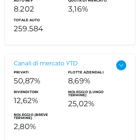
AUTO BEV
QUOTA DI MERCATO
8.202
3,16%
TOTALE AUTO
259.584
Canali di mercato YTD
Le auto elettriche
PRIVATI
FLOTTE AZIENDALI
50,87%
8,69%
A febbraio le immatricolazioni delle auto
elettriche pure da inizio anno sono pari a 8.202
RIVENDITORI
NOLEGGIO (LUNGO
TERMINE)
12,62%
unità contro le 6.804 dello stesso mese del
25,02%
2022, con una aumento del 20,5%. Un leggero
NOLEGGIO (BREVE
aumento anche nella quota di mercato che
TERMINE)
2,80%
passa dal 3,10% del 2022 al 3,16% del 2023.
Confrontando invece le immatricolazioni del