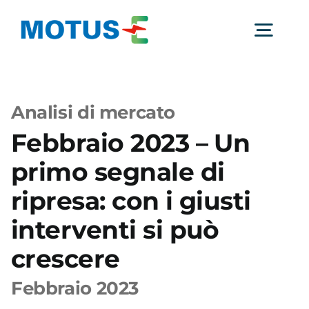
Salta
al
Togg
contenuto
Navig
Chi Siamo
Analisi di mercato
Febbraio 2023 – Un
Studi e ricerche
primo segnale di
Analisi di mercato
ripresa: con i giusti
interventi si può
Utilità
crescere
Febbraio 2023
Comunicati Stampa