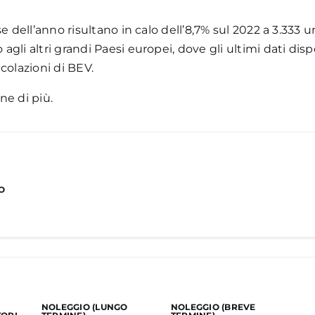
se dell’anno
risultano in calo dell’8,7% sul 2022 a 3.333
gli altri grandi Paesi europei, dove gli ultimi dati dis
colazioni di BEV.
ne di più.
O
iche
NOLEGGIO (LUNGO
NOLEGGIO (BREVE