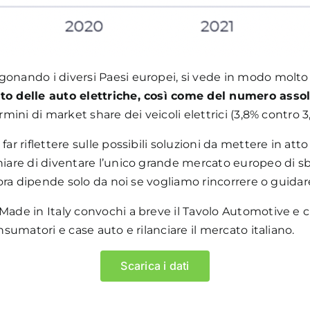
onando i diversi Paesi europei, si vede in modo molto c
cato delle auto elettriche, così come del numero asso
rmini di market share dei veicoli elettrici (3,8% contro 3
r riflettere sulle possibili soluzioni da mettere in atto 
hiare di diventare l’unico grande mercato europeo di sbo
, ora dipende solo da noi se vogliamo rincorrere o guidar
Made in Italy convochi a breve il Tavolo Automotive e c
nsumatori e case auto e rilanciare il mercato italiano.
Scarica i dati