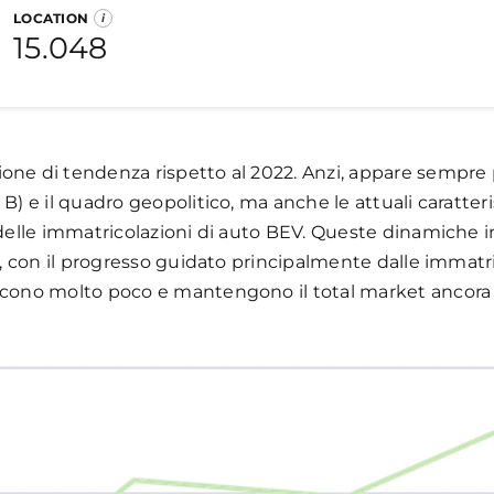
LOCATION
i
cato dei veicoli commerciali nel mese di gennaio cresc
15.048
li al gennaio 2020.
sse di emissioni, con il mercato che a gennaio vede prev
brido Plug-in (PHEV)
Ibrido
Mild Hybrid
Benz
ne di tendenza rispetto al 2022. Anzi, appare sempre pi
cato un report dedicato alla ricarica ad uso pubblico in
B) e il quadro geopolitico, ma anche le attuali caratteri
a delle immatricolazioni di auto BEV. Queste dinamiche 
2), con il progresso guidato principalmente dalle immatr
cono molto poco e mantengono il total market ancora a li