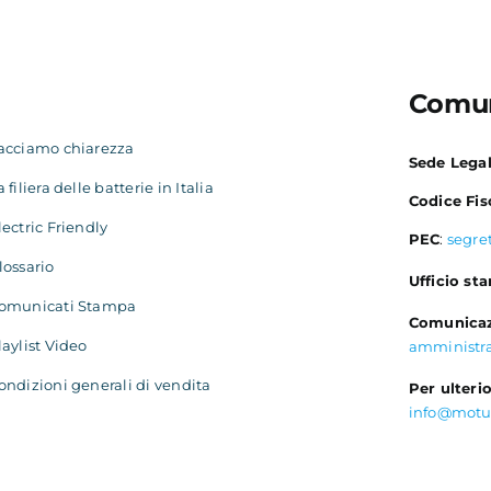
Comun
acciamo chiarezza
Sede Lega
a filiera delle batterie in Italia
Codice Fis
lectric Friendly
PEC
:
segre
lossario
Ufficio st
omunicati Stampa
Comunicaz
laylist Video
amministr
ondizioni generali di vendita
Per ulterio
info@motu