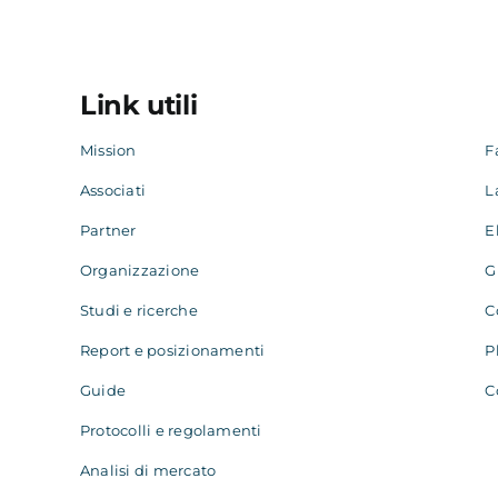
Link utili
Mission
F
Associati
L
Partner
E
Organizzazione
G
Studi e ricerche
C
Report e posizionamenti
P
Guide
C
Protocolli e regolamenti
Analisi di mercato