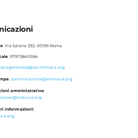
icazioni
le
: Via Salaria 292, 00199 Roma
cale
: 97975840584
tariogenerale@pec.motus-e.org
ampa
:
comunicazione@motus-e.org
ioni amministrative
:
azione@motus-e.org
ri informazioni:
s-e.org