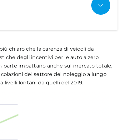
e del 9,3% su base annua a quota 12.454
alere ancora la categoria 91-135 gCO2/km con
ina
Diesel
Altro
ù chiaro che la carenza di veicoli da
 Italia.
stiche degli incentivi per le auto a zero
in parte impattano anche sul mercato totale,
icolazioni del settore del noleggio a lungo
velli lontani da quelli del 2019.