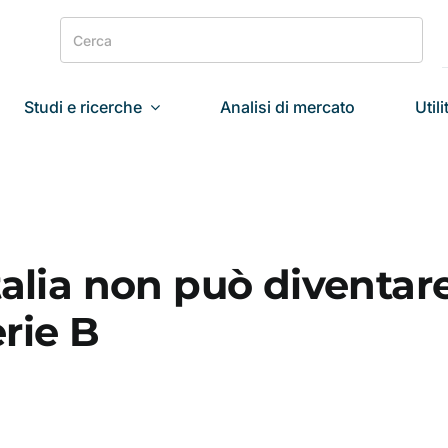
Search
for:
Studi e ricerche
Analisi di mercato
Utili
talia non può diventar
rie B