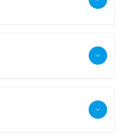
llo stesso mese del 2022, con una
nnaio 2022.
RCATO – MERCATO TOTALE YTD
YTD 2023
YTD 2022
Diff. YTD %
3.333
3.650
-8,68%
guita dalla Smart Fortwo con 369 esemplari
128.625
108.105
18,98%
icoli. Chiude la top 5 la VW ID.3 con 135
2,59%
3,38%
-0,79%