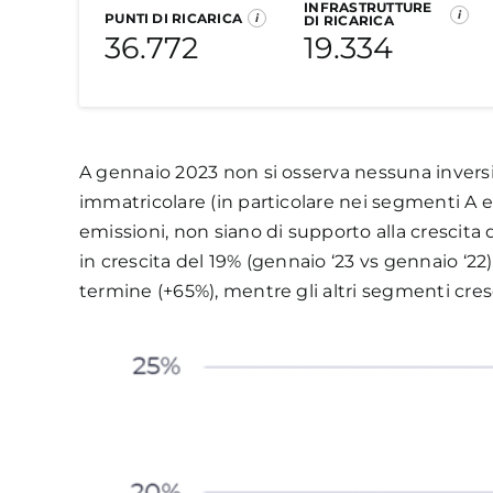
INFRASTRUTTURE
i
PUNTI DI RICARICA
i
DI RICARICA
Considerando tutte le alimentazioni, il mer
36.772
19.334
unità immatricolate, tornando su valori simi
Stabile la distribuzione delle auto per cla
il 67,5% di share.
In aggiornamento.
Elettriche (BEV)
I
A gennaio 2023 non si osserva nessuna inversio
Nelle prime settimane di febbraio sarà pubbli
immatricolare (in particolare nei segmenti A e 
emissioni, non siano di supporto alla crescit
in crescita del 19% (gennaio ‘23 vs gennaio ‘2
termine (+65%), mentre gli altri segmenti cres