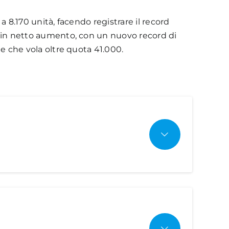
a 8.170 unità, facendo registrare il record
no in netto aumento, con un nuovo record di
le che vola oltre quota 41.000.
llo stesso mese del 2022, con un aumento