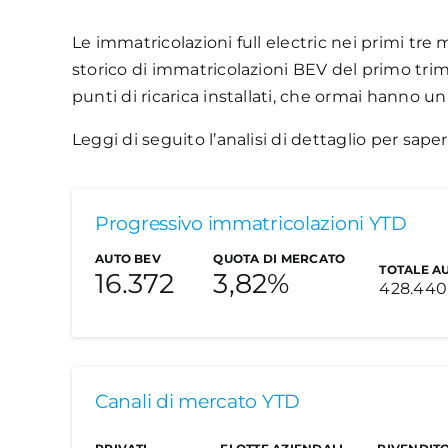
Le immatricolazioni full electric nei primi tre 
storico di immatricolazioni BEV del primo trim
punti di ricarica installati, che ormai hanno u
Leggi di seguito l’analisi di dettaglio per saper
Progressivo immatricolazioni YTD
AUTO BEV
QUOTA DI MERCATO
TOTALE A
16.372
3,82%
428.440
Le auto elettriche
Canali di mercato YTD
A marzo le immatricolazioni delle auto elet