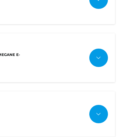
 marzo 2022.
YTD 2023
YTD 2022
Diff. YTD %
RCATO – MERCATO TOTALE YTD
16.372
11.294
44,96%
MEGANE E-
428.440
339.857
26,06%
3,82%
3,32%
0,50%
on 2.956 unità, seguita dalla Fiat 500e con
rtwo con 1.332 veicoli. Chiude la top 5 la
,22% rispetto allo stesso mese dell’anno