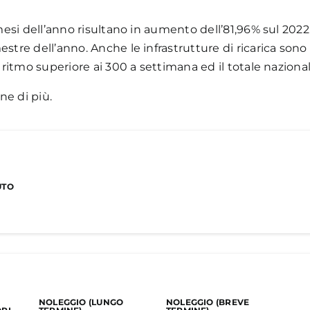
mesi dell’anno risultano in aumento dell’81,96% sul 2022 
estre dell’anno. Anche le infrastrutture di ricarica so
n ritmo superiore ai 300 a settimana ed il totale naziona
ne di più.
UTO
triche pure sono pari a 8.170 unità contro le 4.490 de
NOLEGGIO (LUNGO
NOLEGGIO (BREVE