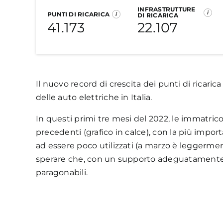
INFRASTRUTTURE
Elettriche (BEV)
I
i
PUNTI DI RICARICA
i
DI RICARICA
Considerando tutte le alimentazioni, il mer
41.173
22.107
immatricolate.
L’ultimo trimestre 2022 avevamo raggiunto il 
Il nuovo record di crescita dei punti di ricar
meglio, con un aumento di +4.401 punti di 
delle auto elettriche in Italia.
Dalla nostra rilevazione trimestrale infatti, al
In questi primi tre mesi del 2022, le immatricola
infrastrutture di ricarica
(o stazioni, o col
precedenti (grafico in calce), con la più impo
ad essere poco utilizzati (a marzo è leggermen
Rispetto alla precedente elaborazione di dice
sperare che, con un supporto adeguatamente rivi
location, si osserva un aumento di
+4.401 p
paragonabili.
Per il secondo trimestre consecutivo si regis
E,
confermando e rafforzando il trend miglio
registrato il record di installazioni con +3.9