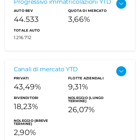
Progressivo immatricolazioni YTD
AUTO BEV
QUOTA DI MERCATO
44.533
3,66%
TOTALE AUTO
1.216.712
Le auto
Canali di mercato YTD
elettriche
PRIVATI
FLOTTE AZIENDALI
43,49%
9,31%
RIVENDITORI
NOLEGGIO (LUNGO
TERMINE)
18,23%
26,07%
A novembre le immatricolazioni delle auto
NOLEGGIO (BREVE
elettriche pure sono pari a 5.133 unità contro le
TERMINE)
6.931 del novembre 2021, con una contrazione
2,90%
del 25,9%.
In calo anche la quota delle BEV