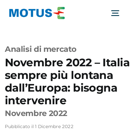
Salta
al
Togg
contenuto
Navig
Chi Siamo
Analisi di mercato
Novembre 2022 – Italia
Studi e ricerche
sempre più lontana
Analisi di mercato
dall’Europa: bisogna
intervenire
Utilità
Novembre 2022
Pubblicato il 1 Dicembre 2022
Comunicati Stampa