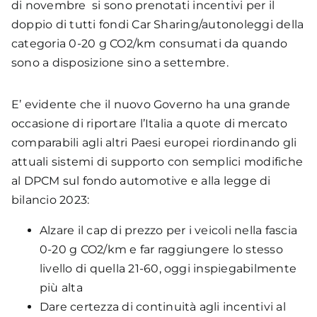
di novembre si sono prenotati incentivi per il
doppio di tutti fondi Car Sharing/autonoleggi della
Purtroppo, circa il 12% delle infrastrutture
categoria 0-20 g CO
2
/km consumati da quando
installate risulta attualmente non utilizzabile
sono a disposizione sino a settembre.
dagli utenti finali, o perché non è stato finora
possibile finalizzare il collegamento alla rete
E’ evidente che il nuovo Governo ha una grande
elettrica da parte del distributore di energia o
occasione di riportare l’Italia a quote di mercato
per altre motivazioni autorizzative. Questo dato
comparabili agli altri Paesi europei riordinando gli
è leggermente più alto rispetto a quanto
attuali sistemi di supporto con semplici modifiche
rilevato a giugno 2022 (11,5%), ma l’incremento
al DPCM sul fondo automotive e alla legge di
può essere imputabile anche al forte aumento
bilancio 2023:
dei punti di ricarica in alta potenza, che
Alzare il cap di prezzo per i veicoli nella fascia
richiedono tempi di attivazione e connessione
0-20 g CO
2
/km e far raggiungere lo stesso
più lunghi; a conferma di ciò il 20% delle
livello di quella 21-60, oggi inspiegabilmente
infrastrutture di ricarica in DC è attualmente
più alta
non attiva contro un 11% in AC. Risulta,
Dare certezza di continuità agli incentivi al
comunque, importante lavorare su un