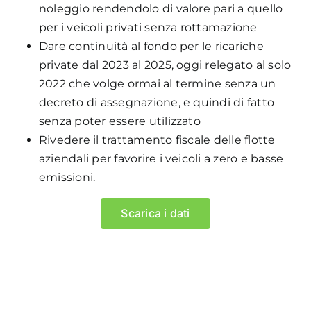
noleggio rendendolo di valore pari a quello
miglioramento in tutto il processo autorizzativo
per i veicoli privati senza rottamazione
per ridurre i tempi di messa in esercizio.
Dare continuità al fondo per le ricariche
private dal 2023 al 2025, oggi relegato al solo
La potenza dei punti di ricarica
2022 che volge ormai al termine senza un
decreto di assegnazione, e quindi di fatto
In termini di potenza, il 90% dei punti di ricarica
senza poter essere utilizzato
installati è in corrente alternata (AC), mentre il
Rivedere il trattamento fiscale delle flotte
10% in corrente continua (DC). Di questi il 14% è
aziendali per favorire i veicoli a zero e basse
a ricarica lenta (con potenza installata pari o
emissioni.
inferiore a 7 kW), il 77% a ricarica accelerata in
AC (superiore a 7 kW fino a 43 kW), un 4% fast
Scarica i dati
DC (fino a 50 kW inclusa), un 1% (presenta una
potenza superiore a 50 fino a 99 kW inclusa, un
3% con una potenza più alta di 99 kW fino a 150
kW inclusa e il restante 2% presenta una
potenza più alta di 150 kW.