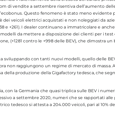
oom di vendite a settembre risentiva dell’aumento delle
o all’ecobonus. Questo fenomeno è stato meno evidente
oè dei veicoli elettrici acquistati e non noleggiati da az
238 e +261). I dealer continuano a immatricolare e anc
elli da mettere a disposizione dei clienti per i test 
eone, (+1281 contro le +998 delle BEV), che dimostra 
sta sviluppando con tanti nuovi modelli, quello delle B
cora non raggiungono un regime di mercato di massa. A
tesa della produzione della Gigafactory tedesca, che seg
lia, con la Germania che quasi triplica sulle BEV i nume
essivo a settembre 2020, numeri che se rapportati alle p
co tedesco si attesta a 204.000 veicoli, pari al 10% del