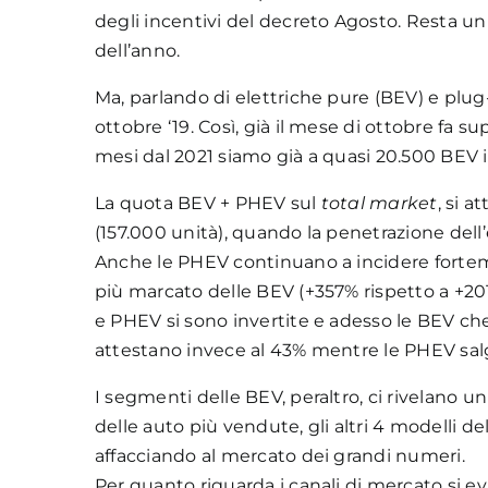
degli incentivi del decreto Agosto. Resta un
dell’anno.
Ma, parlando di elettriche pure (BEV) e plug
ottobre ‘19. Così, già il mese di ottobre fa s
mesi dal 2021 siamo già a quasi 20.500 BEV 
La quota BEV + PHEV sul
total market
, si 
(157.000 unità), quando la penetrazione dell’
Anche le PHEV continuano a incidere forteme
più marcato delle BEV (+357% rispetto a +20
e PHEV si sono invertite e adesso le BEV ch
attestano invece al 43% mentre le PHEV sal
I segmenti delle BEV, peraltro, ci rivelano u
delle auto più vendute, gli altri 4 modelli de
affacciando al mercato dei grandi numeri.
Per quanto riguarda i canali di mercato si e