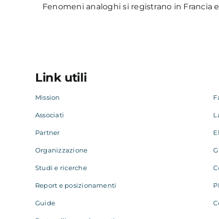
Fenomeni analoghi si registrano in Francia 
Link utili
Mission
F
Associati
L
Partner
E
Organizzazione
G
Studi e ricerche
C
Report e posizionamenti
P
Guide
C