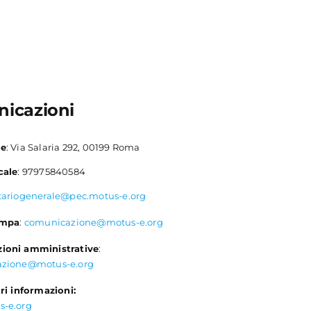
icazioni
le
: Via Salaria 292, 00199 Roma
cale
: 97975840584
tariogenerale@pec.motus-e.org
ampa
:
comunicazione@motus-e.org
ioni amministrative
:
azione@motus-e.org
ri informazioni:
s-e.org