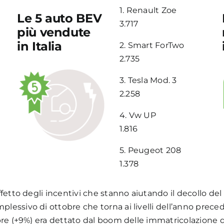
1.
Renault Zoe
Le 5 auto BEV
3.717
più vendute
in Italia
2.
Smart ForTwo
2.735
3.
Tesla Mod. 3
2.258
4.
Vw UP
1.816
5.
Peugeot 208
1.378
fetto degli incentivi che stanno aiutando il decollo del
plessivo di ottobre che torna ai livelli dell’anno pre
bre (+9%) era dettato dal boom delle immatricolazione 