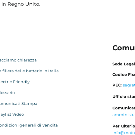
e in Regno Unito.
Comun
acciamo chiarezza
Sede Lega
a filiera delle batterie in Italia
Codice Fis
lectric Friendly
PEC
:
segre
lossario
Ufficio st
omunicati Stampa
Comunicaz
laylist Video
amministr
ondizioni generali di vendita
Per ulterio
info@motu