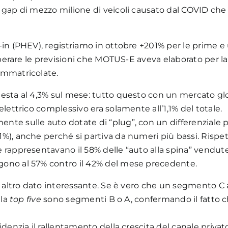
 gap di mezzo milione di veicoli causato dal COVID che 
-in (PHEV), registriamo in ottobre +201% per le prime 
uperare le previsioni che MOTUS-E aveva elaborato per la 
immatricolate.
attesta al 4,3% sul mese: tutto questo con un mercato g
elettrico complessivo era solamente all’1,1% del totale.
nte sulle auto dotate di “plug”, con un differenziale p
1%), anche perché si partiva da numeri più bassi. Rispe
e rappresentavano il 58% delle “auto alla spina” vendut
gono al 57% contro il 42% del mese precedente.
n altro dato interessante. Se è vero che un segmento C a
lla
top five
sono segmenti B o A, confermando il fatto ch
videnzia il rallentamento della crescita del canale priv