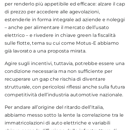
per renderlo più appetibile ed efficace: alzare il cap
di prezzo per accedere alle agevolazioni,
estenderle in forma integrale ad aziende e noleggi
– anche per alimentare il mercato dell’usato
elettrico – e rivedere in chiave green la fiscalità
sulle flotte, tema su cui come Motus-E abbiamo
già lavorato a una proposta mirata.
Agire sugli incentivi, tuttavia, potrebbe essere una
condizione necessaria ma non sufficiente per
recuperare un gap che rischia di diventare
Totale punti di ricarica
strutturale, con pericolosi riflessi anche sulla futura
competitività dell’industria automotive nazionale.
47.228
Per andare all’origine del ritardo dell’Italia,
Infrastruttura
abbiamo messo sotto la lente la correlazione tra le
immatricolazioni di auto elettriche e variabili
26.029