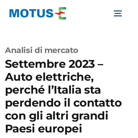
Salta
al
Togg
contenuto
Navig
Chi Siamo
Analisi di mercato
Settembre 2023 –
Studi e ricerche
Auto elettriche,
Analisi di mercato
perché l’Italia sta
perdendo il contatto
Utilità
con gli altri grandi
Paesi europei
Comunicati Stampa