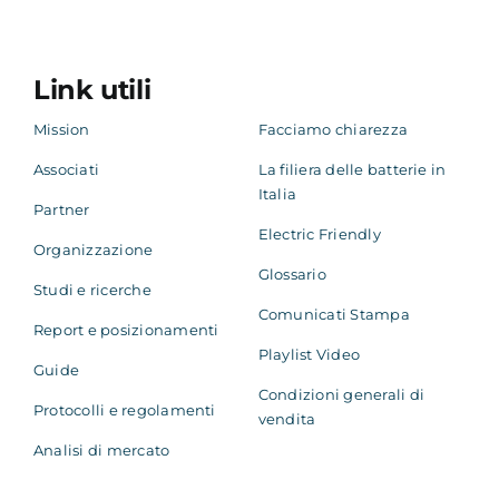
effettivamente immessa nel veicolo dipende dallo stesso.
INFRASTRUTTURE
Link utili
Stazione dedicata che può includere uno o più punti di ricarica
LOCATION
Mission
Facciamo chiarezza
Punto geografico/indirizzo univoco, dove possono insistere
Associati
La filiera delle batterie in
una o più infrastrutture di ricarica
Italia
Partner
Electric Friendly
Organizzazione
Glossario
Studi e ricerche
Comunicati Stampa
La ricarica dei veicoli elettrici
Report e posizionamenti
Playlist Video
Guide
Dalla rilevazione trimestrale di Motus-E, al
30
Condizioni generali di
Protocolli e regolamenti
vendita
settembre 2023
risultano installati in Italia
Analisi di mercato
47.228
punti di ricarica installati in
26.029
infrastrutture di ricarica (o stazioni, o