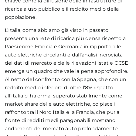
chiave come la diffusione delle infrastrutture di
ricarica a uso pubblico e il reddito medio della
Totale location
popolazione.
17.154
L’Italia, coma abbiamo già visto in passato,
presenta una rete di ricarica più densa rispetto a
Punti di ricarica
Paesi come Francia e Germania in rapporto alle
4.001 – 8.500
auto elettriche circolanti e dall’analisi incrociata
1.001 – 4.000
dei dati di mercato e delle rilevazioni Istat e OCSE
0 – 1.000
emerge un quadro che vale la pena approfondire.
Al netto del confronto con la Spagna, che con un
reddito medio inferiore di oltre l’8% rispetto
Lenta slow
Accelerata o quick
Fast
all’Italia ci ha ormai superato stabilmente come
Ultra Fast e High Power Chargers
market share delle auto elettriche, colpisce il
raffronto tra il Nord Italia e la Francia, che pur a
fronte di redditi medi paragonabili mostrano
andamenti del mercato auto profondamente