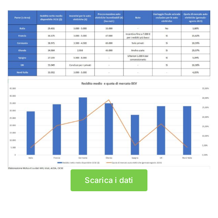
PUNTI DI RICARICA
Un punto di ricarica o di rifornimento per la fornitura di
combustibile alternativo che garantisce, a livello di Unione, un
accesso non discriminatorio a tutti gli utenti. L’accesso non
Scarica i dati
discriminatorio può comprendere condizioni diverse di
autenticazione, uso e pagamento. Il punto di ricarica consente
il trasferimento di elettricità a un veicolo elettrico a diversa
potenza (da 3.7kW a >150kW), anche se la potenza