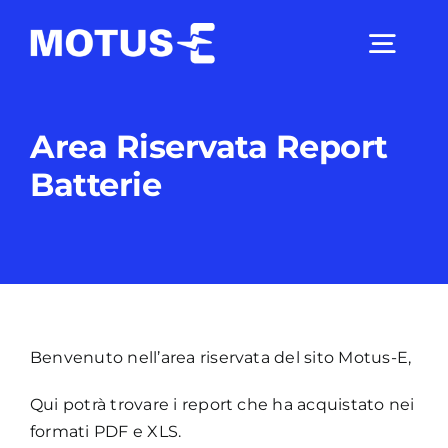
Salta
al
Togg
contenuto
Navig
Chi Siamo
Area Riservata Report
Batterie
Studi e ricerche
Analisi di mercato
Utilità
Skip
Benvenuto nell’area riservata del sito Motus-E,
to
Qui potrà trovare i report che ha acquistato nei
PDF
Comunicati Stampa
formati PDF e XLS.
content