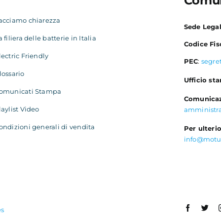
Comun
acciamo chiarezza
Sede Lega
a filiera delle batterie in Italia
Codice Fis
lectric Friendly
PEC
:
segre
lossario
Ufficio st
omunicati Stampa
Comunicaz
laylist Video
amministr
ondizioni generali di vendita
Per ulterio
info@motu
es