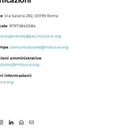
icazioni
le
: Via Salaria 292, 00199 Roma
cale
: 97975840584
tariogenerale@pec.motus-e.org
ampa
:
comunicazione@motus-e.org
ioni amministrative
:
azione@motus-e.org
ri informazioni:
s-e.org