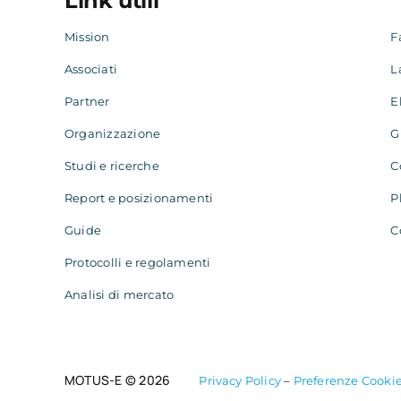
Link utili
Mission
F
Associati
L
Partner
E
Organizzazione
G
Studi e ricerche
C
Report e posizionamenti
P
Guide
C
Protocolli e regolamenti
Analisi di mercato
MOTUS-E © 2026
Privacy Policy
–
Preferenze Cooki