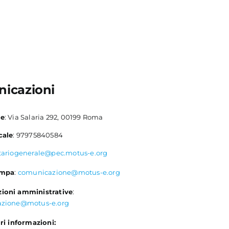
icazioni
le
: Via Salaria 292, 00199 Roma
cale
: 97975840584
tariogenerale@pec.motus-e.org
ampa
:
comunicazione@motus-e.org
ioni amministrative
:
azione@motus-e.org
ri informazioni: