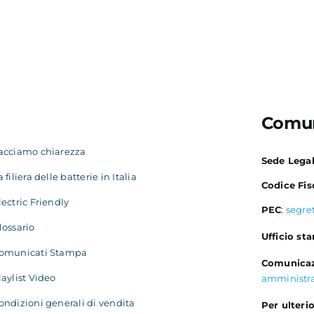
Comun
acciamo chiarezza
Sede Lega
a filiera delle batterie in Italia
Codice Fis
lectric Friendly
PEC
:
segre
lossario
Ufficio st
omunicati Stampa
Comunicaz
laylist Video
amministr
ondizioni generali di vendita
Per ulterio