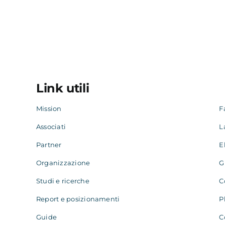
Link utili
Mission
F
Associati
L
Partner
E
Organizzazione
G
Studi e ricerche
C
Report e posizionamenti
P
Guide
C