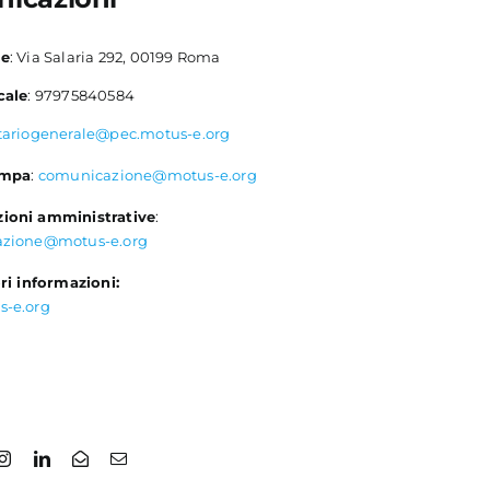
le
: Via Salaria 292, 00199 Roma
cale
: 97975840584
tariogenerale@pec.motus-e.org
ampa
:
comunicazione@motus-e.org
ioni amministrative
:
azione@motus-e.org
ri informazioni:
s-e.org