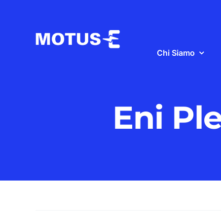
Salta
al
contenuto
Chi Siamo
Eni Pl