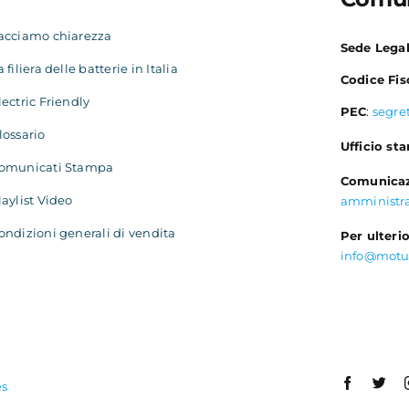
acciamo chiarezza
Sede Lega
a filiera delle batterie in Italia
Codice Fis
lectric Friendly
PEC
:
segre
lossario
Ufficio st
omunicati Stampa
Comunicaz
laylist Video
amministr
ondizioni generali di vendita
Per ulterio
info@motu
es