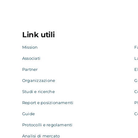
Link utili
Mission
F
Associati
L
Partner
E
Organizzazione
G
Studi e ricerche
C
Report e posizionamenti
P
Guide
C
Protocolli e regolamenti
Analisi di mercato