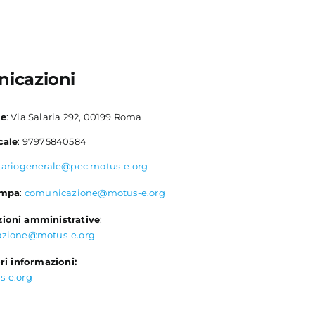
icazioni
le
: Via Salaria 292, 00199 Roma
cale
: 97975840584
tariogenerale@pec.motus-e.org
ampa
:
comunicazione@motus-e.org
ioni amministrative
:
azione@motus-e.org
ri informazioni:
s-e.org