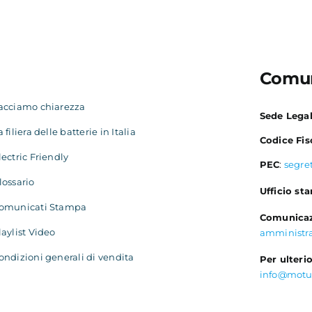
Comun
acciamo chiarezza
Sede Lega
a filiera delle batterie in Italia
Codice Fis
lectric Friendly
PEC
:
segre
lossario
Ufficio st
omunicati Stampa
Comunicaz
laylist Video
amministr
ondizioni generali di vendita
Per ulterio
info@motu