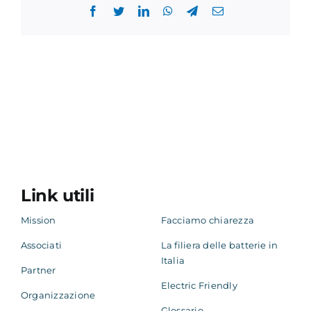
Facebook
Twitter
LinkedIn
WhatsApp
Telegram
Email
Link utili
Mission
Facciamo chiarezza
Associati
La filiera delle batterie in
Italia
Partner
Electric Friendly
Organizzazione
Glossario