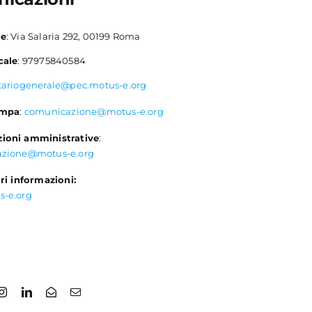
le
: Via Salaria 292, 00199 Roma
cale
: 97975840584
tariogenerale@pec.motus-e.org
ampa
:
comunicazione@motus-e.org
ioni amministrative
:
azione@motus-e.org
ri informazioni:
s-e.org