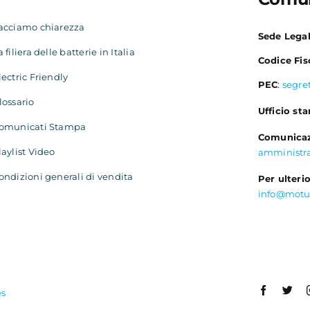
acciamo chiarezza
Sede Lega
a filiera delle batterie in Italia
Codice Fis
lectric Friendly
PEC
:
segre
lossario
Ufficio st
omunicati Stampa
Comunicaz
laylist Video
amministr
ondizioni generali di vendita
Per ulterio
info@motu
es