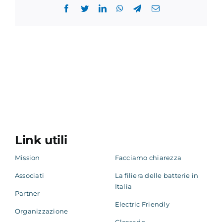
Facebook
Twitter
LinkedIn
WhatsApp
Telegram
Email
Link utili
Mission
Facciamo chiarezza
Associati
La filiera delle batterie in
Italia
Partner
Electric Friendly
Organizzazione
Glossario