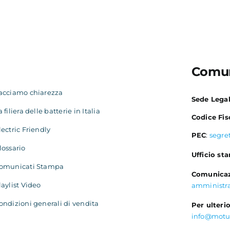
Comun
acciamo chiarezza
Sede Lega
a filiera delle batterie in Italia
Codice Fis
lectric Friendly
PEC
:
segre
lossario
Ufficio st
omunicati Stampa
Comunicaz
laylist Video
amministr
ondizioni generali di vendita
Per ulterio
info@motu