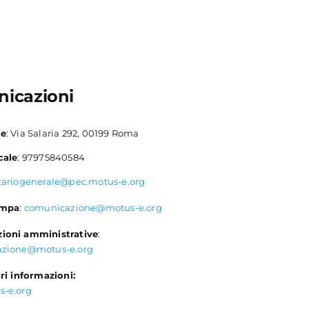
icazioni
le
: Via Salaria 292, 00199 Roma
cale
: 97975840584
tariogenerale@pec.motus-e.org
ampa
:
comunicazione@motus-e.org
ioni amministrative
:
azione@motus-e.org
ri informazioni:
s-e.org