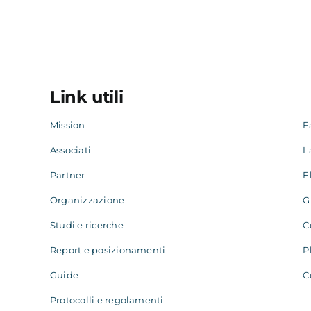
Link utili
Mission
F
Associati
L
Partner
E
Organizzazione
G
Studi e ricerche
C
Report e posizionamenti
P
Guide
C
Protocolli e regolamenti