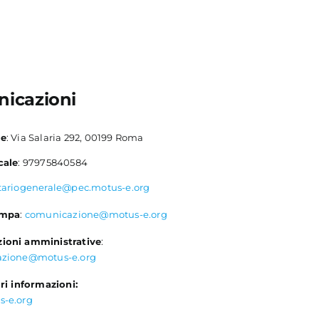
icazioni
le
: Via Salaria 292, 00199 Roma
cale
: 97975840584
tariogenerale@pec.motus-e.org
ampa
:
comunicazione@motus-e.org
ioni amministrative
:
azione@motus-e.org
ri informazioni:
s-e.org