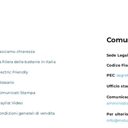
Comun
acciamo chiarezza
Sede Lega
a filiera delle batterie in Italia
Codice Fis
lectric Friendly
PEC
:
segre
lossario
Ufficio st
omunicati Stampa
Comunicaz
laylist Video
amministr
ondizioni generali di vendita
Per ulterio
info@motu