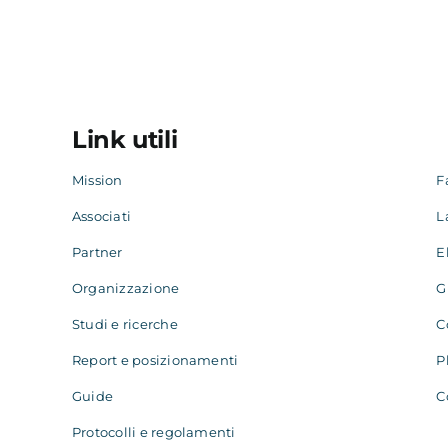
Link utili
Mission
F
Associati
L
Partner
E
Organizzazione
G
Studi e ricerche
C
Report e posizionamenti
P
Guide
C
Protocolli e regolamenti