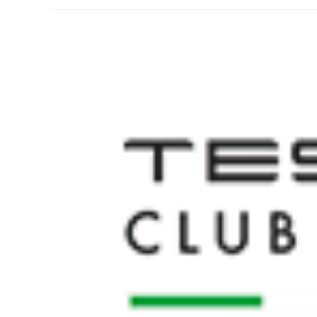
Ingrandisci
immagine