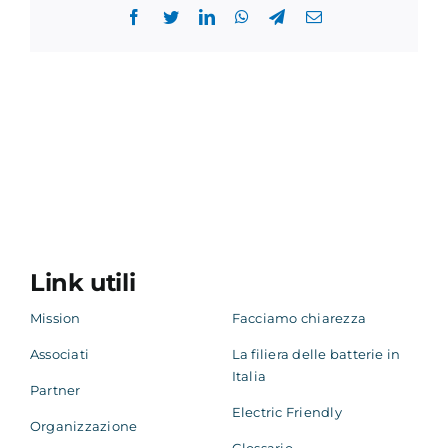
Facebook
Twitter
LinkedIn
WhatsApp
Telegram
Email
Link utili
Mission
Facciamo chiarezza
Associati
La filiera delle batterie in
Italia
Partner
Electric Friendly
Organizzazione
Glossario