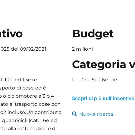
tivo
Budget
025 del 09/02/2021
2 milioni
Categoria v
t. L2e ed L5e) e
L - L2e L5e L6e L7e
rasporto di cose ed è
 o ciclomotore a 3 o 4
Scopri di più sull'incentivo
nato al trasporto cose con
ro2 incluso.Un contributo
Nuova ricerca
e quadricicli (cat. L6e ed
gato alla rottamazione di