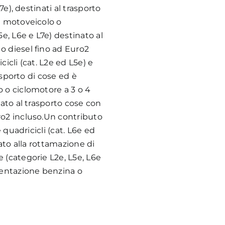
7e), destinati al trasporto
n motoveicolo o
5e, L6e e L7e) destinato al
o diesel fino ad Euro2
icli (cat. L2e ed L5e) e
rasporto di cose ed è
 o ciclomotore a 3 o 4
nato al trasporto cose con
ro2 incluso.Un contributo
e quadricicli (cat. L6e ed
gato alla rottamazione di
 (categorie L2e, L5e, L6e
mentazione benzina o