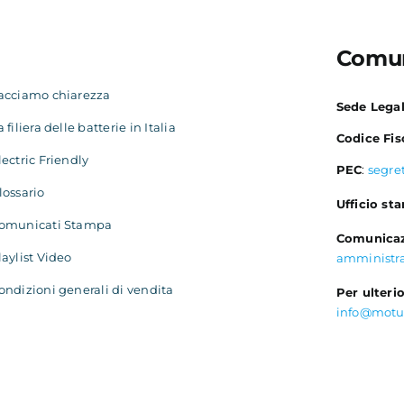
Comun
acciamo chiarezza
Sede Lega
a filiera delle batterie in Italia
Codice Fis
lectric Friendly
PEC
:
segre
lossario
Ufficio st
omunicati Stampa
Comunicaz
laylist Video
amministr
ondizioni generali di vendita
Per ulterio
info@motu