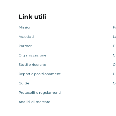
Link utili
Mission
F
Associati
L
Partner
E
Organizzazione
G
Studi e ricerche
C
Report e posizionamenti
P
Guide
C
Protocolli e regolamenti
Analisi di mercato