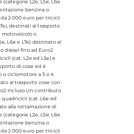
 (categorie L2e, L5e, L6e
mentazione benzina o
da 2.000 euro per tricicli
7e), destinati al trasporto
n motoveicolo o
5e, L6e e L7e) destinato al
o diesel fino ad Euro2
icli (cat. L2e ed L5e) e
rasporto di cose ed è
 o ciclomotore a 3 o 4
nato al trasporto cose con
ro2 incluso.Un contributo
e quadricicli (cat. L6e ed
gato alla rottamazione di
 (categorie L2e, L5e, L6e
mentazione benzina o
da 2.000 euro per tricicli