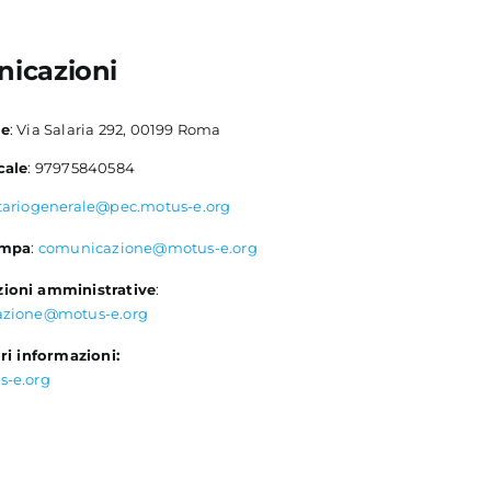
icazioni
le
: Via Salaria 292, 00199 Roma
cale
: 97975840584
tariogenerale@pec.motus-e.org
ampa
:
comunicazione@motus-e.org
ioni amministrative
:
azione@motus-e.org
ri informazioni:
s-e.org