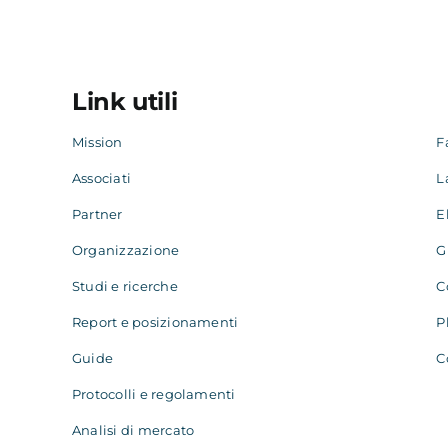
Link utili
Mission
F
Associati
L
Partner
E
Organizzazione
G
Studi e ricerche
C
Report e posizionamenti
P
Guide
C
Protocolli e regolamenti
Analisi di mercato