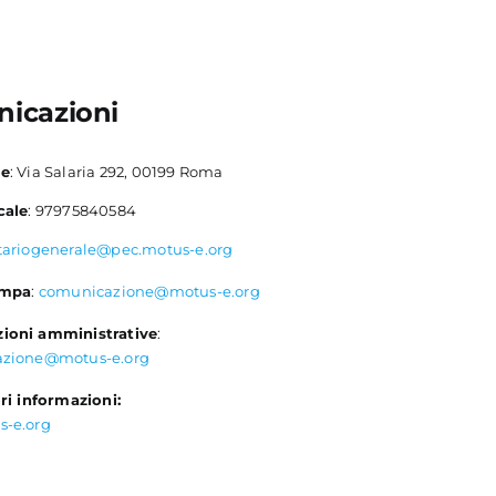
icazioni
le
: Via Salaria 292, 00199 Roma
cale
: 97975840584
tariogenerale@pec.motus-e.org
ampa
:
comunicazione@motus-e.org
ioni amministrative
:
azione@motus-e.org
ri informazioni:
s-e.org