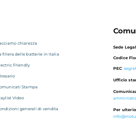
Comun
acciamo chiarezza
Sede Lega
a filiera delle batterie in Italia
Codice Fis
lectric Friendly
PEC
:
segre
lossario
Ufficio st
omunicati Stampa
Comunicaz
laylist Video
amministr
ondizioni generali di vendita
Per ulterio
info@motu