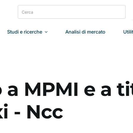
Search
for:
Studi e ricerche
Analisi di mercato
Utili
a MPMI e a tit
i - Ncc