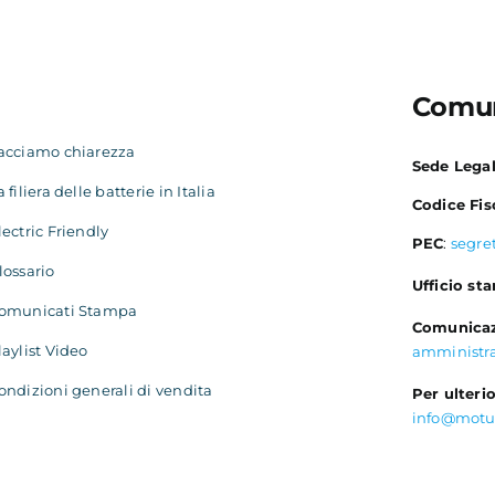
Comun
acciamo chiarezza
Sede Lega
a filiera delle batterie in Italia
Codice Fis
lectric Friendly
PEC
:
segre
lossario
Ufficio st
omunicati Stampa
Comunicaz
laylist Video
amministr
ondizioni generali di vendita
Per ulterio
info@motu