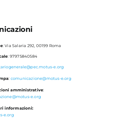
icazioni
le
: Via Salaria 292, 00199 Roma
cale
: 97975840584
tariogenerale@pec.motus-e.org
ampa
:
comunicazione@motus-e.org
ioni amministrative
:
azione@motus-e.org
ri informazioni:
s-e.org