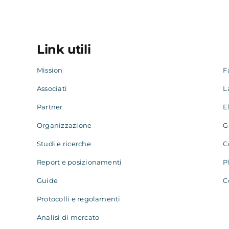
Link utili
Mission
F
Associati
L
Partner
E
Organizzazione
G
Studi e ricerche
C
Report e posizionamenti
P
Guide
C
Protocolli e regolamenti
Analisi di mercato