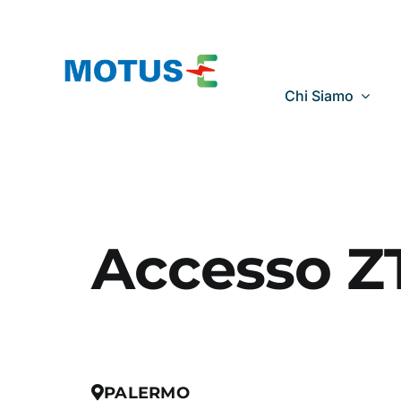
Salta
al
contenuto
Chi Siamo
Accesso Z
PALERMO