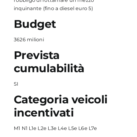
l'obbligo di rottamare un mezzo
inquinante (fino a diesel euro 5)
Budget
3626 milioni
Prevista
cumulabilità
SI
Categoria veicoli
incentivati
M1 N1 L1e L2e L3e L4e L5e L6e L7e