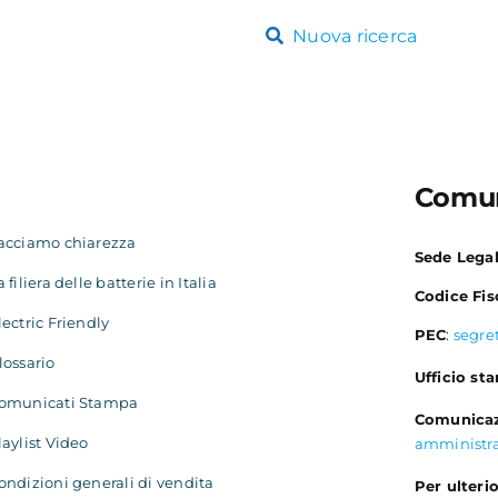
Nuova ricerca
Comun
acciamo chiarezza
Sede Lega
a filiera delle batterie in Italia
Codice Fis
lectric Friendly
PEC
:
segre
lossario
Ufficio st
omunicati Stampa
Comunicaz
laylist Video
amministr
ondizioni generali di vendita
Per ulterio