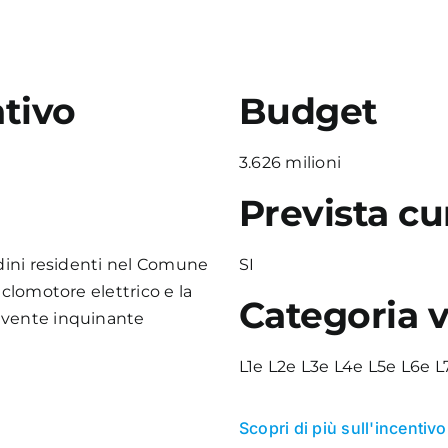
tivo
Budget
3.626 milioni
Prevista cu
adini residenti nel Comune
SI
iclomotore elettrico e la
Categoria v
avente inquinante
L1e L2e L3e L4e L5e L6e L
Scopri di più sull'incentivo