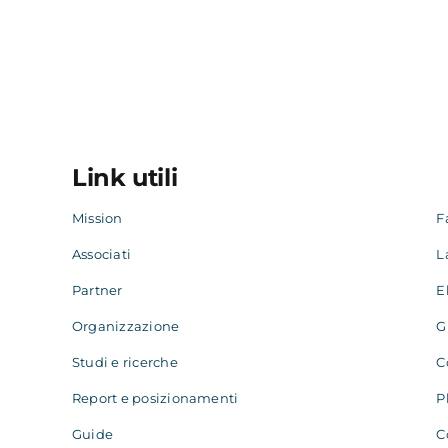
Link utili
Mission
F
Associati
L
Partner
E
Organizzazione
G
Studi e ricerche
C
Report e posizionamenti
P
Guide
C