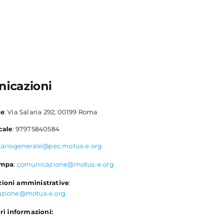
icazioni
le
: Via Salaria 292, 00199 Roma
cale
: 97975840584
tariogenerale@pec.motus-e.org
ampa
:
comunicazione@motus-e.org
ioni amministrative
:
azione@motus-e.org
ri informazioni: