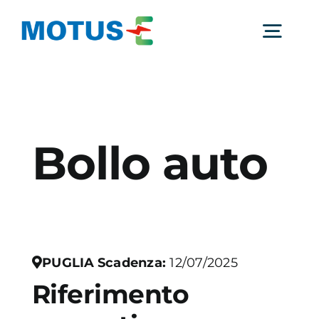
Salta
al
Togg
contenuto
Navig
Chi Siamo
Bollo auto
Studi e ricerche
Analisi di mercato
Utilità
PUGLIA
Scadenza:
12/07/2025
Riferimento
Comunicati Stampa