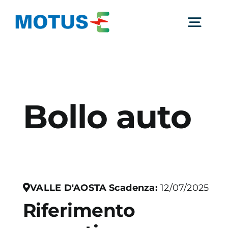
Salta
al
Togg
contenuto
Navig
Chi Siamo
Bollo auto
Studi e ricerche
Analisi di mercato
Utilità
VALLE D'AOSTA
Scadenza:
12/07/2025
Riferimento
Comunicati Stampa