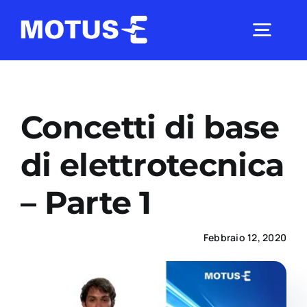
Salta
al
Togg
contenuto
Navig
Chi Siamo
Concetti di base
Studi e ricerche
di elettrotecnica
– Parte 1
Analisi di mercato
Febbraio 12, 2020
Utilità
Comunicati Stampa