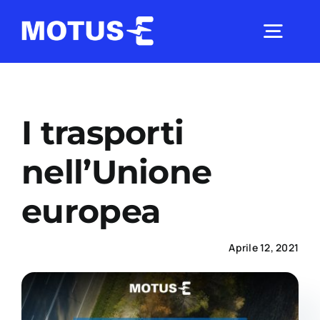
Salta
al
Togg
contenuto
Navig
Chi Siamo
I trasporti
Studi e ricerche
nell’Unione
europea
Analisi di mercato
Aprile 12, 2021
Utilità
Comunicati Stampa