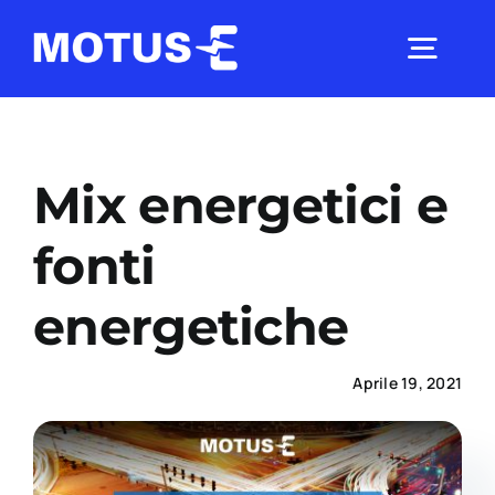
Salta
al
Togg
contenuto
Navig
Chi Siamo
Mix energetici e
Studi e ricerche
fonti
energetiche
Analisi di mercato
Aprile 19, 2021
Utilità
Comunicati Stampa