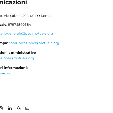
icazioni
le
: Via Salaria 292, 00199 Roma
cale
: 97975840584
tariogenerale@pec.motus-e.org
ampa
:
comunicazione@motus-e.org
ioni amministrative
:
azione@motus-e.org
ri informazioni:
s-e.org