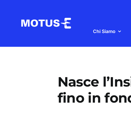
Salta
al
contenuto
Chi Siamo
Nasce l’In
fino in fon