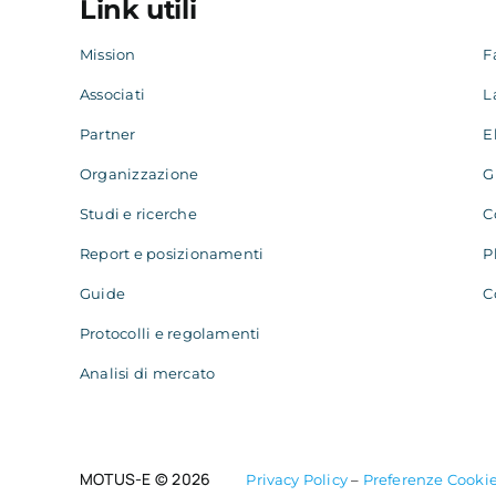
Link utili
Mission
F
Associati
L
Partner
E
Organizzazione
G
Studi e ricerche
C
Report e posizionamenti
P
Guide
C
Protocolli e regolamenti
Analisi di mercato
MOTUS-E © 2026
Privacy Policy
–
Preferenze Cooki