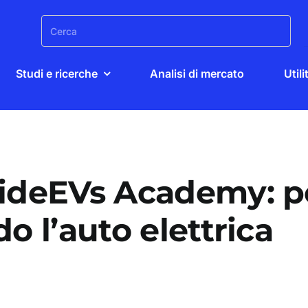
Search
for:
Studi e ricerche
Analisi di mercato
Utili
sideEVs Academy: p
do l’auto elettrica