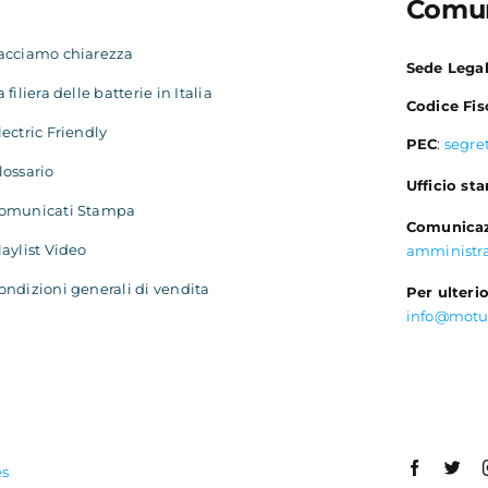
Comun
acciamo chiarezza
Sede Lega
a filiera delle batterie in Italia
Codice Fis
lectric Friendly
PEC
:
segre
lossario
Ufficio st
omunicati Stampa
Comunicaz
laylist Video
amministr
ondizioni generali di vendita
Per ulterio
info@motu
es