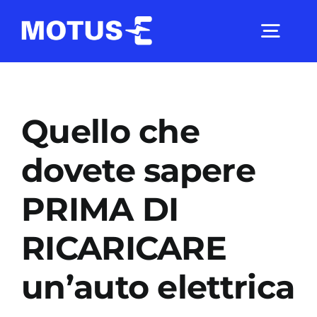
Salta
al
Togg
contenuto
Navig
Chi Siamo
Quello che
Studi e ricerche
dovete sapere
PRIMA DI
Analisi di mercato
RICARICARE
Utilità
un’auto elettrica
Comunicati Stampa