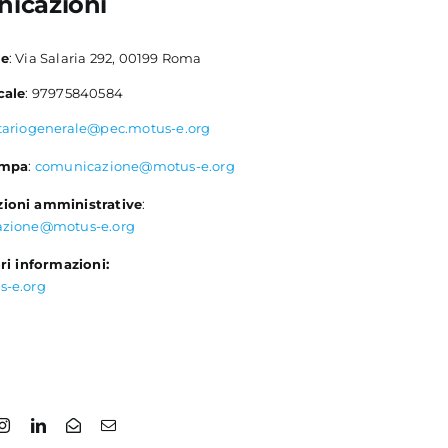
icazioni
le
: Via Salaria 292, 00199 Roma
cale
: 97975840584
tariogenerale@pec.motus-e.org
ampa
:
comunicazione@motus-e.org
ioni amministrative
:
azione@motus-e.org
ri informazioni:
s-e.org