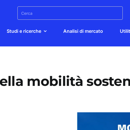
Search
for:
Studi e ricerche
Analisi di mercato
Utili
ella mobilità sosten