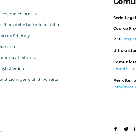
Comun
acciamo chiarezza
Sede Lega
a filiera delle batterie in Italia
Codice Fis
lectric Friendly
PEC
:
segre
lossario
Ufficio st
omunicati Stampa
Comunicaz
laylist Video
amministr
ondizioni generali di vendita
Per ulterio
info@motu
es