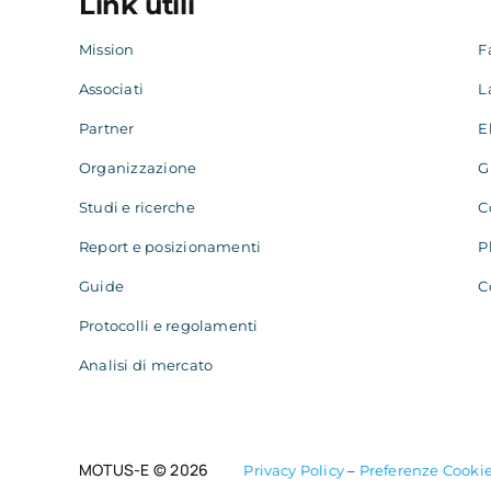
Link utili
Mission
F
Associati
L
Partner
E
Organizzazione
G
Studi e ricerche
C
Report e posizionamenti
P
Guide
C
Protocolli e regolamenti
Analisi di mercato
MOTUS-E © 2026
Privacy Policy
–
Preferenze Cooki