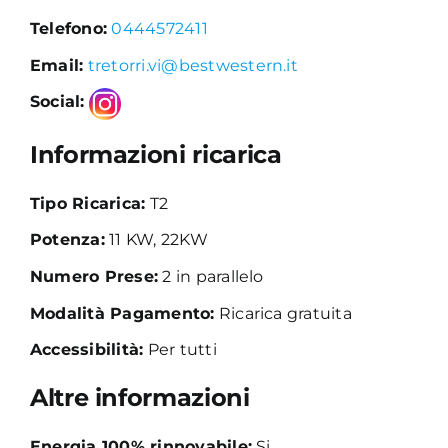
Telefono:
0444572411
Academy
Email:
tretorri.vi@bestwestern.it
Social:
Informazioni ricarica
Tipo Ricarica:
T2
Potenza:
11 KW, 22KW
Numero Prese:
2 in parallelo
Modalità Pagamento:
Ricarica gratuita
Accessibilità:
Per tutti
Altre informazioni
Energia 100% rinnovabile:
Si