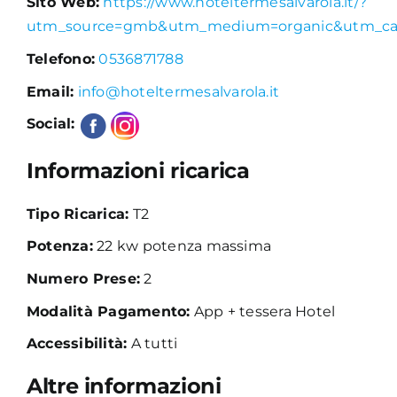
Sito Web:
https://www.hoteltermesalvarola.it/?
utm_source=gmb&utm_medium=organic&utm_ca
Academy
Telefono:
0536871788
Email:
info@hoteltermesalvarola.it
Social:
Informazioni ricarica
Tipo Ricarica:
T2
Potenza:
22 kw potenza massima
Numero Prese:
2
Modalità Pagamento:
App + tessera Hotel
Accessibilità:
A tutti
Altre informazioni