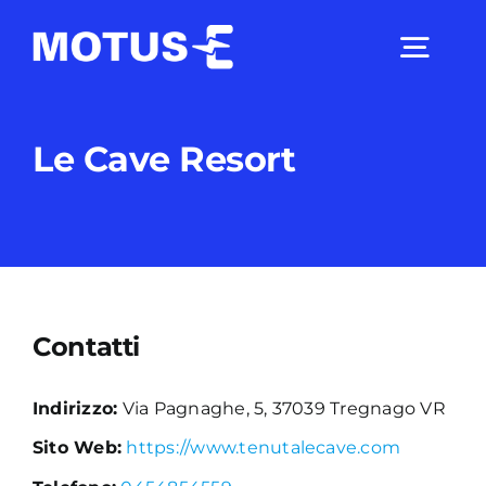
Salta
al
Togg
contenuto
Navig
Chi Siamo
Le Cave Resort
Studi e ricerche
Analisi di mercato
Contatti
Utilità
Indirizzo:
Via Pagnaghe, 5, 37039 Tregnago VR
Sito Web:
https://www.tenutalecave.com
Comunicati Stampa