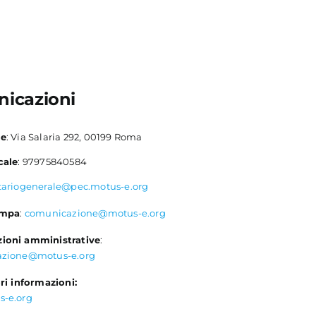
icazioni
le
: Via Salaria 292, 00199 Roma
cale
: 97975840584
tariogenerale@pec.motus-e.org
ampa
:
comunicazione@motus-e.org
ioni amministrative
:
azione@motus-e.org
ri informazioni:
s-e.org