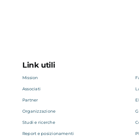
Link utili
Mission
F
Associati
L
Partner
E
Organizzazione
G
Studi e ricerche
C
Report e posizionamenti
P