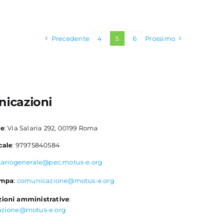
Precedente
4
5
6
Prossimo
icazioni
le
: Via Salaria 292, 00199 Roma
cale
: 97975840584
tariogenerale@pec.motus-e.org
ampa
:
comunicazione@motus-e.org
ioni amministrative
:
azione@motus-e.org