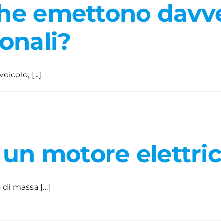
iche emettono dav
ionali?
icolo, [...]
un motore elettri
i massa [...]