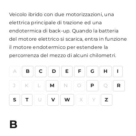
Veicolo ibrido con due motorizzazioni, una
elettrica principale di trazione ed una
endotermica di back-up. Quando la batteria
del motore elettrico si scarica, entra in funzione
il motore endotermico per estendere la
percorrenza del mezzo di alcuni chilometri.
A
B
C
D
E
F
G
H
I
J
K
L
M
N
O
P
Q
R
S
T
U
V
W
X
Y
Z
B