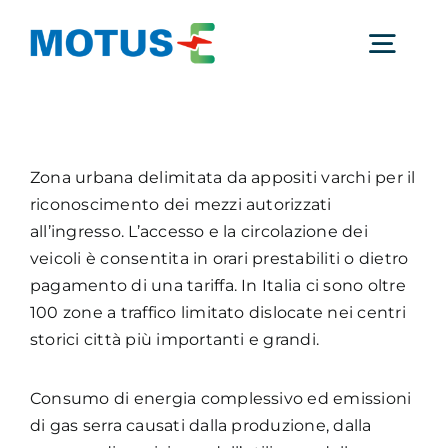
Salta
al
Togg
contenuto
Navig
Chi Siamo
Zona urbana delimitata da appositi varchi per il
riconoscimento dei mezzi autorizzati
Studi e ricerche
all’ingresso. L’accesso e la circolazione dei
veicoli è consentita in orari prestabiliti o dietro
Analisi di mercato
pagamento di una tariffa. In Italia ci sono oltre
100 zone a traffico limitato dislocate nei centri
storici città più importanti e grandi.
Utilità
Consumo di energia complessivo ed emissioni
Comunicati Stampa
di gas serra causati dalla produzione, dalla