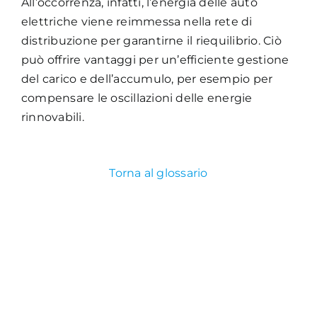
All’occorrenza, infatti, l’energia delle auto
elettriche viene reimmessa nella rete di
Academy
distribuzione per garantirne il riequilibrio. Ciò
può offrire vantaggi per un’efficiente gestione
del carico e dell’accumulo, per esempio per
compensare le oscillazioni delle energie
rinnovabili.
Torna al glossario