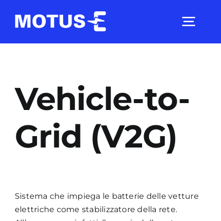
Salta
al
Togg
contenuto
Navig
Chi Siamo
Vehicle-to-
Studi e ricerche
Grid (V2G)
Analisi di mercato
Utilità
Sistema che impiega le batterie delle vetture
Comunicati Stampa
elettriche come stabilizzatore della rete.