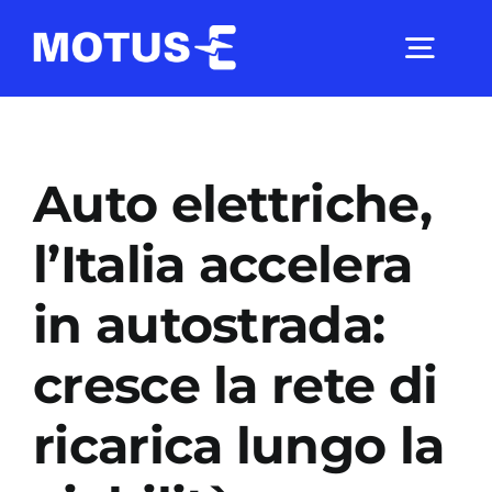
Salta
al
Togg
contenuto
Navig
Chi Siamo
Auto elettriche,
Studi e ricerche
l’Italia accelera
in autostrada:
Analisi di mercato
cresce la rete di
Utilità
ricarica lungo la
Comunicati Stampa