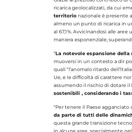
ricarica geolocalizzati, da cui 
territorio
nazionale è presente a
almeno un punto di ricarica in un
al 67,1%. Avvicinandosi alle aree 
maniera esponenziale, superando
“
La notevole espansione della 
muoversi in un contesto a dir po
quali “l’anomalo ritardo dell’Ital
Ue, e le difficoltà di carattere n
assumendo il rischio di dotare il
sostenibili , considerando i tass
“Per tenere il Paese agganciato 
da parte di tutti delle dinamic
questa grande transizione tecnolo
in alcune aree, specialmente nel 