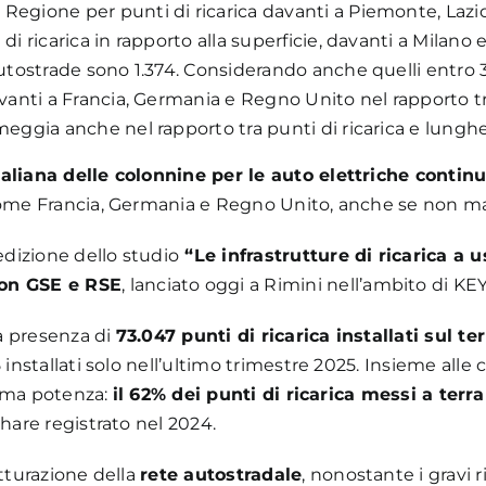
 Regione per punti di ricarica davanti a Piemonte, Lazi
 di ricarica in rapporto alla superficie, davanti a Milano 
 autostrade sono 1.374. Considerando anche quelli entro 
avanti a Francia, Germania e Regno Unito nel rapporto tra
imeggia anche nel rapporto tra punti di ricarica e lunghe
taliana delle colonnine per le auto elettriche contin
come Francia, Germania e Regno Unito, anche se non man
dizione dello studio
“Le infrastrutture di ricarica a u
con GSE e RSE
, lanciato oggi a Rimini nell’ambito di KE
la presenza di
73.047 punti di ricarica installati sul te
 installati solo nell’ultimo trimestre 2025. Insieme alle
ssima potenza:
il 62% dei punti di ricarica messi a terra
share registrato nel 2024.
utturazione della
rete autostradale
, nonostante i gravi r