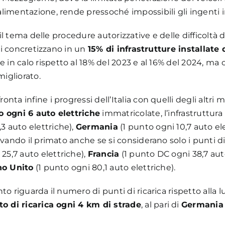
limentazione, rende pressoché impossibili gli ingenti in
a il tema delle procedure autorizzative e delle difficoltà
 si concretizzano in un
15% di infrastrutture installate
re in calo rispetto al 18% del 2023 e al 16% del 2024, ma
igliorato.
nta infine i progressi dell’Italia con quelli degli altr
o ogni 6 auto elettriche
immatricolate, l’infrastruttura
3 auto elettriche),
Germania
(1 punto ogni 10,7 auto el
rvando il primato anche se si considerano solo i punti di 
25,7 auto elettriche),
Francia
(1 punto DC ogni 38,7 aut
o Unito
(1 punto ogni 80,1 auto elettriche).
to riguarda il numero di punti di ricarica rispetto alla 
to di ricarica ogni 4 km di strade
, al pari di
Germania