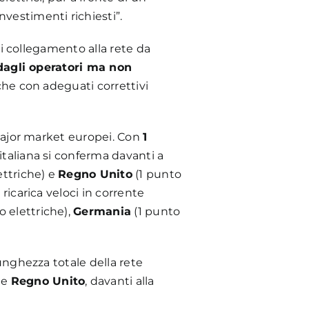
vestimenti richiesti”.
 di collegamento alla rete da
 dagli operatori ma non
 che con adeguati correttivi
i major market europei. Con
1
 italiana si conferma davanti a
ettriche) e
Regno Unito
(1 punto
ricarica veloci in corrente
o elettriche),
Germania
(1 punto
lunghezza totale della rete
e
Regno Unito
, davanti alla