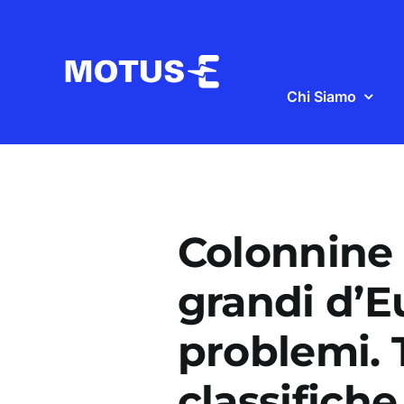
Salta
al
contenuto
Chi Siamo
Colonnine a
grandi d’
problemi. Tu
classifiche