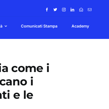
tà
Comunicati Stampa
Academy
lia come i
cano i
ti e le