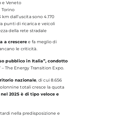
o e Veneto
e Torino
3 km dall’uscita sono 4.170
 punti di ricarica e veicoli
zza della rete stradale
ua a crescere
e fa meglio di
cano le criticità.
so pubblico in Italia”, condotto
Y – The Energy Transition Expo.
rritorio nazionale
, di cui 8.656
 colonnine totali cresce la quota
 nel 2025 è di tipo veloce e
itardi nella predisposizione e