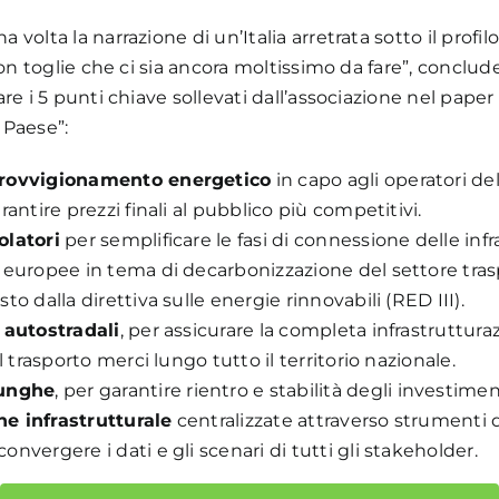
olta la narrazione di un’Italia arretrata sotto il profilo 
non toglie che ci sia ancora moltissimo da fare”, conclud
e i 5 punti chiave sollevati dall’associazione nel paper “
l Paese”:
provvigionamento energetico
in capo agli operatori della
antire prezzi finali al pubblico più competitivi.
olatori
per semplificare le fasi di connessione delle inf
e europee in tema di decarbonizzazione del settore tra
o dalla direttiva sulle energie rinnovabili (RED III).
 autostradali
, per assicurare la completa infrastruttura
l trasporto merci lungo tutto il territorio nazionale.
lunghe
, per garantire rientro e stabilità degli investimen
e infrastrutturale
centralizzate attraverso strumenti 
nvergere i dati e gli scenari di tutti gli stakeholder.