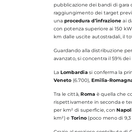
pubblicazione dei bandi di gara d
raggiungimento dei target previst
una
procedura d’infrazione
ai d
con potenza superiore ai 150 kW),
km dalle uscite autostradali, il t
Guardando alla distribuzione pe
avanzato, si concentra il 59% dei
La
Lombardia
si conferma la pri
Veneto
(6.700),
Emilia-Romagn
Tra le città,
Roma
è quella che con
rispettivamente in seconda e ter
per km² di superficie, con
Napol
km²) e
Torino
(poco meno di 9,3 
Grazie al prezioso contributo di 