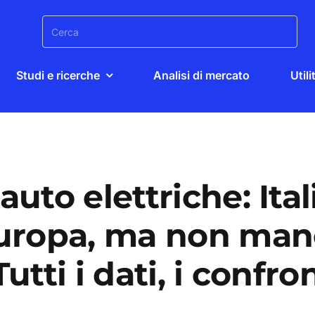
Search
for:
Studi e ricerche
Analisi di mercato
Utili
uto elettriche: Ita
Europa, ma non man
tti i dati, i confron