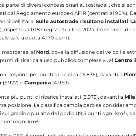
a parte di diversi concessionari autostradali, che si son
i dal Regolamento europeo AFIR (centrati al 90%). Da qu
anni dell’Italia.
Sulle autostrade risultano installati 1.
 rispetto ai 1.087 registrati a fine 2024. Considerando a
otale sale a quota 4.170 punti.
r macroaree, al
Nord
, dove la diffusione dei veicoli elet
 punti di ricarica a uso pubblico complessivi, al
Centro
i
ma Regione per punti di ricarica (15.836), davanti a
Pie
a
(5.927) e
Campania
(4.969).
ta più punti di ricarica installati (3.973), davanti a
Mila
za posizione. La classifica cambia però se consideriamo 
i
sul gradino più alto del podio (19,5 punti ogni km²), d
punti ogni km²).
GSE e RSE, il report include anche l’aggiornamento dell’a