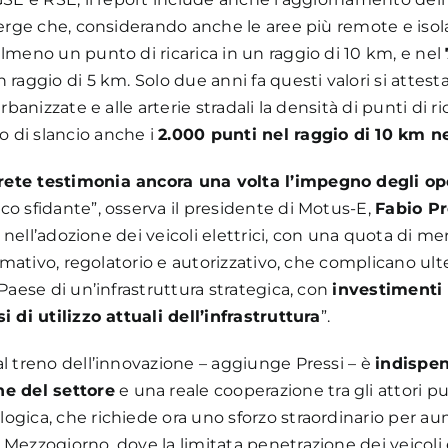
emerge che, considerando anche le aree più remote e isol
lmeno un punto di ricarica in un raggio di 10 km, e nel
 raggio di 5 km. Solo due anni fa questi valori si attes
urbanizzate e alle arterie stradali la densità di punti di 
 di slancio anche i
2.000 punti nel raggio di 10 km ne
rete testimonia ancora una volta l’impegno degli ope
co sfidante”, osserva il presidente di Motus-E,
Fabio Pr
ia nell’adozione dei veicoli elettrici, con una quota di m
ormativo, regolatorio e autorizzativo, che complicano ulte
 Paese di un’infrastruttura strategica, con
investimenti 
i di utilizzo attuali dell’infrastruttura
”.
al treno dell’innovazione – aggiunge Pressi – è
indispen
he del settore
e una reale cooperazione tra gli attori pub
gica, che richiede ora uno sforzo straordinario per aume
Mezzogiorno, dove la limitata penetrazione dei veicoli el