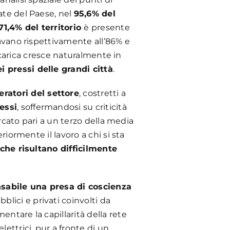
ate del Paese, nel
95,6% del
71,4% del territorio
è presente
tavano rispettivamente all’86% e
ricarica cresce naturalmente in
i pressi delle grandi città
.
ratori del settore
, costretti a
essi
, soffermandosi su criticità
ercato pari a un terzo della media
riormente il lavoro a chi si sta
che risultano difficilmente
sabile una presa di coscienza
blici e privati coinvolti da
ntare la capillarità della rete
ettrici, pur a fronte di un