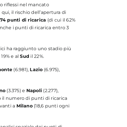
o riflessi nel mancato
i, il rischio dell’apertura di
374 punti di ricarica
(di cui il 62%
nche i punti di ricarica entro 3
trici ha raggiunto uno stadio più
l 19% e al
Sud
il 22%.
monte
(6.981),
Lazio
(6.975),
no
(3.375) e
Napoli
(2.277),
il numero di punti di ricarica
avanti a
Milano
(18,6 punti ogni
nalisi spaziale dei punti di