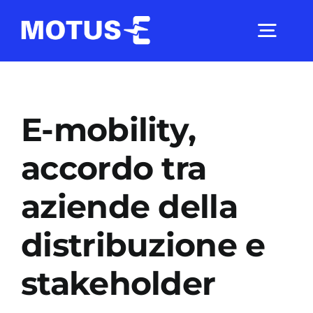
Salta
al
Togg
contenuto
Navig
Chi Siamo
E-mobility,
Studi e ricerche
accordo tra
aziende della
Analisi di mercato
distribuzione e
Utilità
stakeholder
Comunicati Stampa