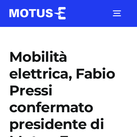
Salta
al
Togg
contenuto
Navig
Chi Siamo
Mobilità
Studi e ricerche
elettrica, Fabio
Pressi
Analisi di mercato
confermato
Utilità
presidente di
Comunicati Stampa