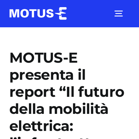
Salta
al
Togg
contenuto
Navig
Chi Siamo
MOTUS-E
Studi e ricerche
presenta il
report “Il futuro
Analisi di mercato
della mobilità
Utilità
elettrica:
Comunicati Stampa