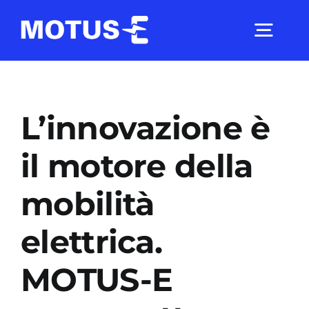
Salta
al
Togg
contenuto
Navig
Chi Siamo
L’innovazione è
Studi e ricerche
il motore della
mobilità
Analisi di mercato
elettrica.
Utilità
MOTUS-E
Comunicati Stampa