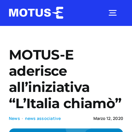
Salta
al
Togg
contenuto
Navig
Chi Siamo
MOTUS-E
Studi e ricerche
aderisce
all’iniziativa
Analisi di mercato
“L’Italia chiamò”
Utilità
News
•
news associative
Marzo 12, 2020
Comunicati Stampa