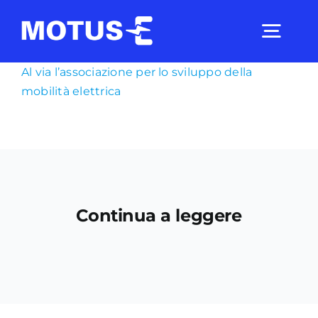
Salta
al
Togg
contenuto
Navig
Al via l’associazione per lo sviluppo della
mobilità elettrica
Chi Siamo
Studi e ricerche
Analisi di mercato
Continua a leggere
Utilità
Comunicati Stampa