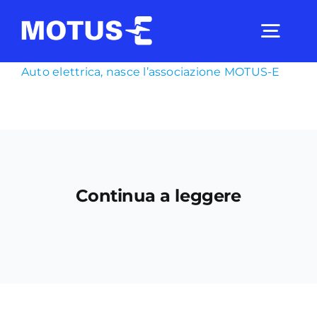
Salta
al
Togg
contenuto
Navig
Auto elettrica, nasce l’associazione MOTUS-E
Chi Siamo
Studi e ricerche
Continua a leggere
Analisi di mercato
Utilità
Comunicati Stampa