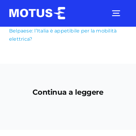
Salta
al
Togg
contenuto
Navig
Belpaese: l’Italia è appetibile per la mobilità
elettrica?
Chi Siamo
Studi e ricerche
Analisi di mercato
Continua a leggere
Utilità
Comunicati Stampa